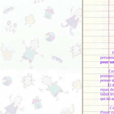
Non, il
personne
pour un
Ces de
pourquoi
penser à
Et de me
repas de
fallait 
qui lui a
Ce rez
Foyer r