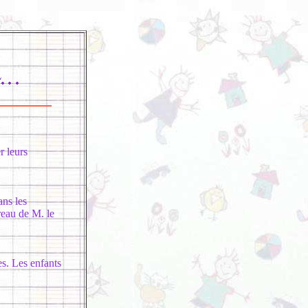
r leurs
ans les
reau de M. le
es. Les enfants