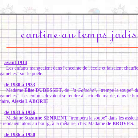
avant 1914
:
es enfants mangeaient dans l'enceinte de l'école et faisaient chauffe
gamelles" sur le poële.
de 1930 à 1933
:
Madame
Élise DUBESSET
, de
"la Galoche"
, "trempe la soupe" d
gamelles". Les enfants devaient se rendre à l'actuelle mairie, dans le bu
aire,
Alexis LABORIE
.
de 1933 à 1936
:
Madame
Suzanne SENRENT
"trempera la soupe" dans les assiett
e rendaient alors au bourg, à la métairie, chez Madame
de BROVES
.
de 1936 à 1950
: