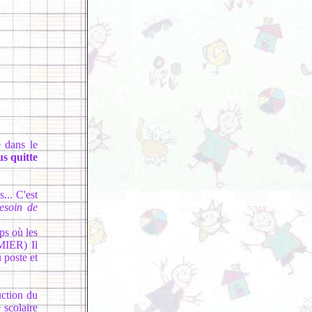
 dans le
s quitte
... C'est
besoin de
ps où les
SMIER) Il
u poste et
uction du
scolaire