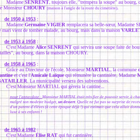
Madame
SENRENT
, toujours elle, "trempera la soupe" au bourg,
e Monsieur
CHOURY
.
(maison à l'angle de la route du cimetière)
de 1950 à 1953
:
Madame
Germaine VIGIER
remplacera sa belle-sœur, Madame
e mari vient de tomber malade, au bourg, mais dans la maison
VARLE
de 1953 à 1958
:
C'est Madame
Alice SENRENT
qui servira une soupe faite de boui
tailles", au bourg, dans la maison CHOURY.
de 1958 à 1965
:
râce au Directeur de l'école, Monsieur
MARTIAL
, la commune
antine
et c'est l'
Amicale Laïque
qui rémunère la cantinière, Madame
M
BATAILLER
. La municipalité versera des subventions.
'est Monsieur MARTIAL qui gèrera la cantine...
pour l'annecdote :
Monsieur MARTIAL était très fier de pouvoir servir, à cha
malgré son modeste budget,
un dessert
. Quelle ne fut pas sa surprise de rece
d'un parent d'élèves (à cette époque déjà !) qui estimait que cela allait donn
luxe à ses enfants !
de 1965 à 1982
:
C'est Madame
Élise RAT
qui fut cantinière.