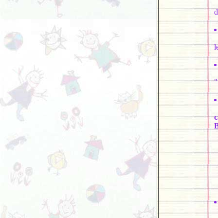
d
l
"
G
c
C