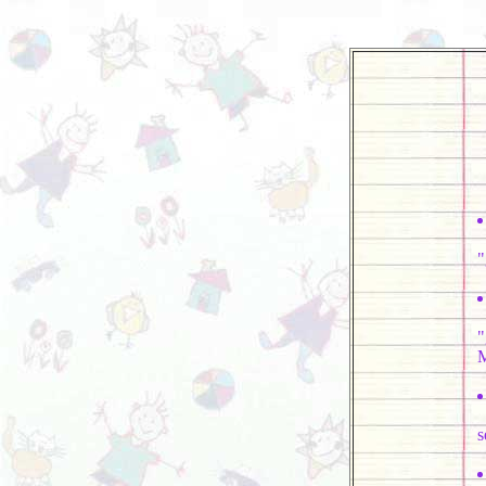
L
"
"
M
s