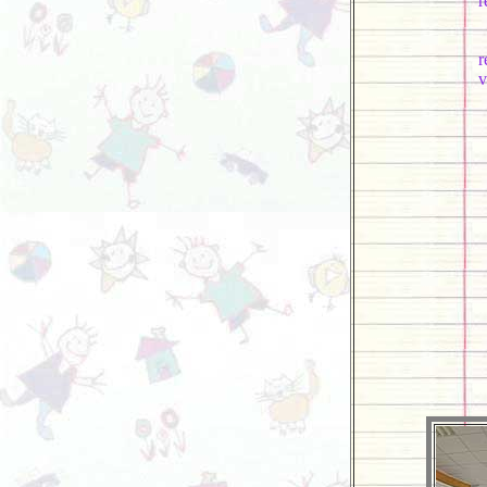
r
T
r
v