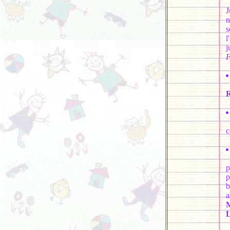
J
n
s
l
j
F
E
L
p
p
b
a