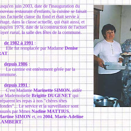
usqu'en juin 2003, date de l'inauguration du
ouveau restaurant d'enfants, la cuisine se faisait
ous l'actuelle classe du fond et était servie à
'étage, dans la classe actuelle, qui était aussi, et
usqu'en 1979, date de la construction de l'actuel
oyer rural
, la salle des fêtes de la commune.
de 1982 à 1991
:
lle fut remplacée par Madame
Denise
RAT
.
depuis 1986
:
a cantine est entèrement gérée par la
commune.
depuis 1991
:
C'est Madame
Marinette SIMON
, aidée
ar Mademoiselle
Brigitte DUGENET
qui
réparent les repas à nos "chères têtes
londes"... Le service et la surveillance sont
ssurés par Mmes
Nadine MATTIUS
,
Martine SIMON
et, en
2004
,
Marie-Adeline
LAMBERT
.