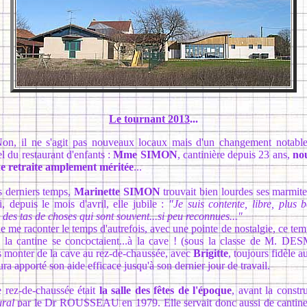
Le tournant 2013
...
 ne s'agit pas nouveaux locaux mais d'un changement notable
l du restaurant d'enfants :
Mme SIMON
, cantinière depuis 23 ans,
nou
e retraite amplement méritée
...
rniers temps,
Marinette SIMON
trouvait bien lourdes ses marmites
, depuis le mois d'avril, elle jubile :
"Je suis contente, libre, plus 
 des tas de choses qui sont souvent...si peu reconnues..."
 raconter le temps d'autrefois, avec une pointe de nostalgie, ce tem
 la cantine se concoctaient...à la cave ! (sous la classe de M. DE
les monter de la cave au rez-de-chaussée, avec
Brigitte
, toujours fidèle a
ura apporté son aide efficace jusqu'à son dernier jour de travail.
-de-chaussée était
la salle des fêtes de l'époque
, avant la constr
ural
par le Dr ROUSSEAU en 1979. Elle servait donc aussi de cantine 