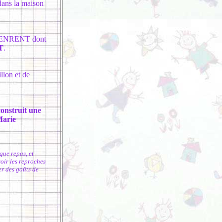
 dans la maison
 SENRENT dont
T
.
llon et de
construit une
arie
que repas, et
voir les reproches
er des goûts de