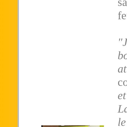
s
fe
"
b
at
c
e
La
le