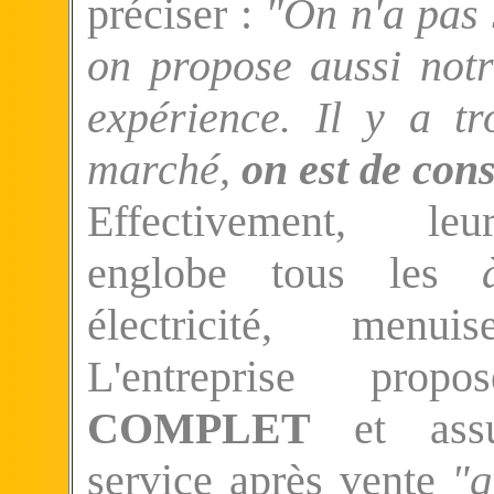
préciser :
"On n'a pas
on propose aussi notre
expérience. Il y a tr
marché,
on est de cons
Effectivement, leu
englobe tous les
électricité, menuis
L'entreprise pr
COMPLET
et assu
service après vente
"q