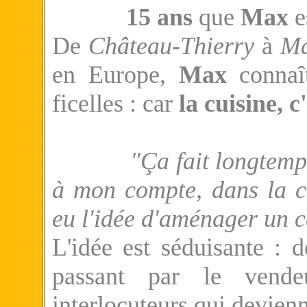
15 ans
que
Max
e
De
Château-Thierry
à
Ma
en Europe,
Max
connaît
ficelles : car
la cuisine, c
"Ça fait longtemp
à mon compte, dans la cu
eu l'idée d'aménager un
L'idée est séduisante : d
passant par le vendeu
interlocuteurs qui devien