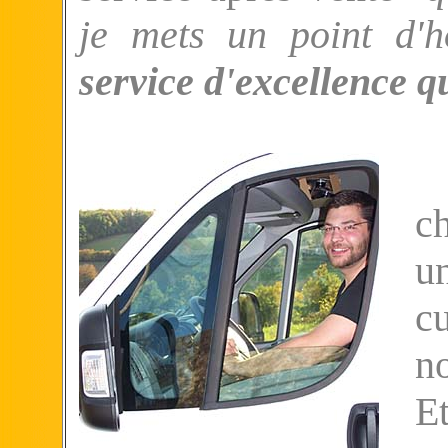
je mets un point d'
service d'excellence qu
C
c
u
c
n
Et