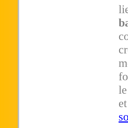
l
b
c
c
m
f
le
et
s