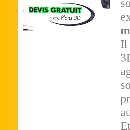
s
ex
m
I
3
a
s
p
au
Et