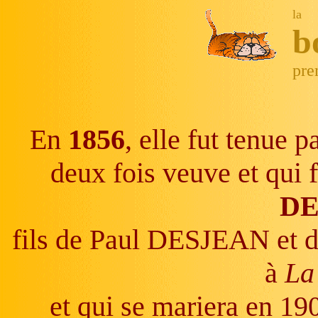
la
b
pre
En
1856
, elle fut tenue
deux fois veuve et qui 
DE
fils de Paul DESJEAN et d
à
La
et qui se mariera en 