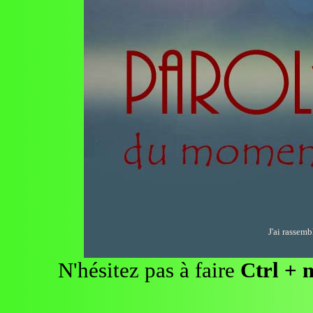
J'ai rassemb
N'hésitez pas à faire
Ctrl + 