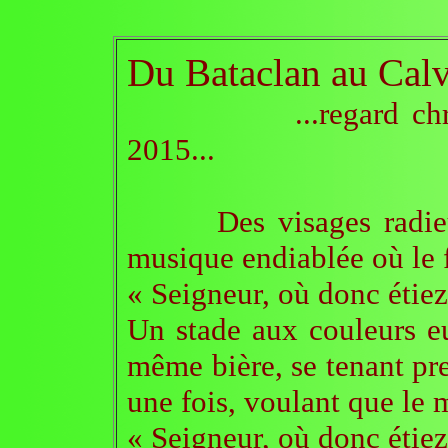
Du Bataclan au Calv
...regard chrétien 
2015...
Des visages radieux ha
musique endiablée où le fr
« Seigneur, où donc étie
Un stade aux couleurs e
même bière, se tenant pr
une fois, voulant que le 
« Seigneur, où donc étie