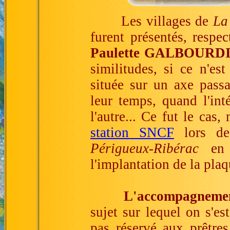
Les villages de
La
furent présentés, respe
Paulette GALBOURD
similitudes, si ce n'es
située sur un axe passan
leur temps, quand l'inté
l'autre... Ce fut le cas
station SNCF
lors de
Périgueux-Ribérac
en 1
l'implantation de la pla
L'accompagnement
sujet sur lequel on s'es
pas réservé aux prêtres