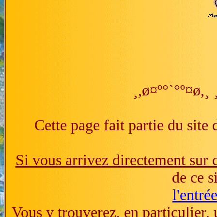
¸,ø¤º°`°º¤ø,¸ 
Cette page fait partie du site
Si vous arrivez directement sur 
de ce s
l'entré
Vous y trouverez, en particulier,