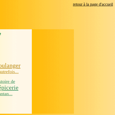
retour à la page d'accueil
oulanger
autrefois...
stoire de
'épicerie
antan...