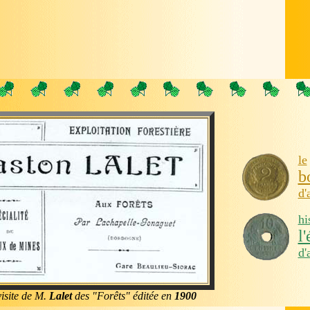
le
b
d'
hi
l
d'
visite de M.
Lalet
des "Forêts" éditée en
1900