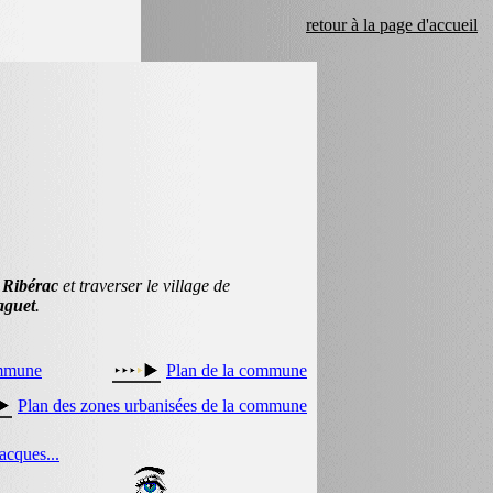
retour à la page d'accueil
e
Ribérac
et traverser le village de
aguet
.
ommune
Plan de la commune
Plan des zones urbanisées de la commune
acques...