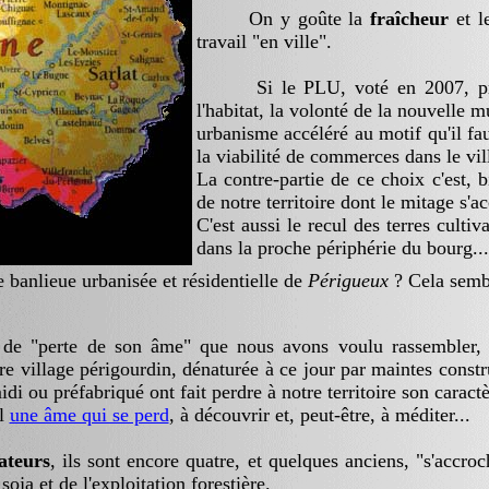
On y goûte la
fraîcheur
et 
travail "en ville".
Si le PLU, voté en 2007, prévo
l'habitat, la volonté de la nouvelle mu
urbanisme accéléré au motif qu'il fau
la viabilité de commerces dans le vil
La contre-partie de ce choix c'est, b
de notre territoire dont le mitage s'a
C'est aussi le recul des terres cultiv
dans la proche périphérie du bourg...
e banlieue urbanisée et résidentielle de
Périgueux
? Cela semble
"perte de son âme" que nous avons voulu rassembler, en
tre village périgourdin, dénaturée à ce jour par maintes const
midi ou préfabriqué ont fait perdre à notre territoire son caract
el
une âme qui se perd
, à découvrir et, peut-être, à méditer...
ateurs
, ils sont encore quatre, et quelques anciens, "s'accro
soja et de l'exploitation forestière.