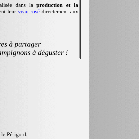
ialisée dans la
production et la
ent leur
veau rosé
directement aux
artager
ns à déguster !
 le Périgord.