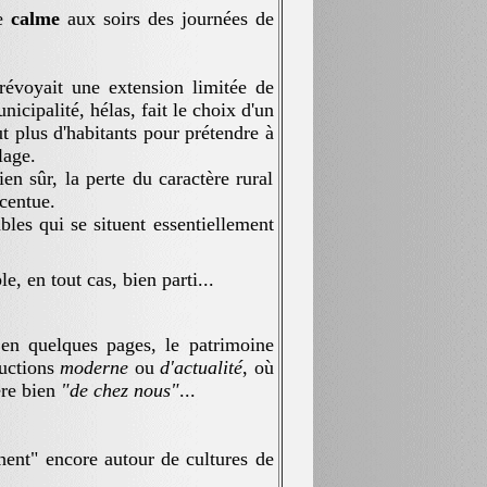
le
calme
aux soirs des journées de
yait une extension limitée de
nicipalité, hélas, fait le choix d'un
t plus d'habitants pour prétendre à
lage.
ien sûr, la perte du caractère rural
ccentue.
ables qui se situent essentiellement
, en tout cas, bien parti...
 quelques pages, le patrimoine
ructions
moderne
ou
d'actualité
, où
ère bien
"de chez nous"
...
chent" encore autour de cultures de