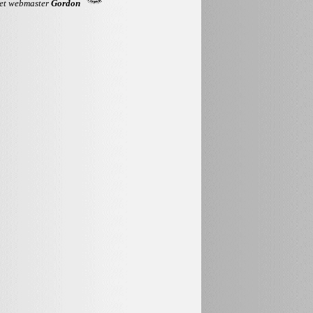
 et webmaster
Gordon