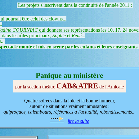
Les projets s'inscrivent dans la continuité de l'année 2011 :
i pourrait être celui des clowns...
..
adine COURNIAC
qui donnera ses représentations les 10, 17, 24 nove
 dans les rôles principaux,
Sophie
et
René
...
...
spectacle monté et mis en scène par les enfants et leurs enseignants
.
Panique au ministère
CAB&ATRE
par la section théâtre
de l'Amicale
Quatre soirées dans la joie et la bonne humeur,
autour de situations vraiment amusantes :
quiproquos, calembours, références à l'actualité, rebondissements
...
lire la suite