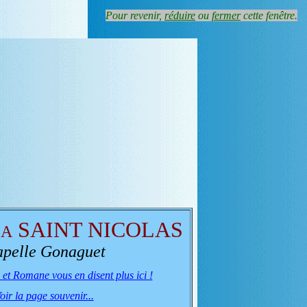
Pour revenir,
réduire
ou
fermer
cette fenêtre.
SAINT NICOLAS
LA
pelle Gonaguet
et Romane vous en disent plus ici !
oir la page souvenir...