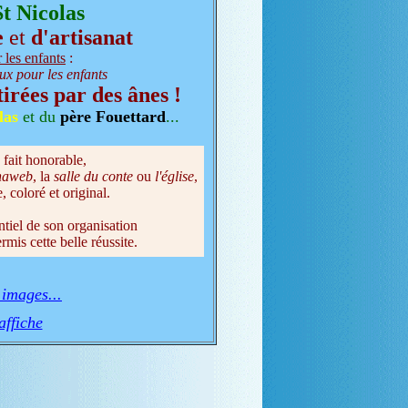
t Nicolas
e
et
d'artisanat
 les enfants
:
eux pour les enfants
irées par des ânes !
las
et du
père Fouettard
...
 fait honorable,
naweb
, la
salle du conte
ou
l'église
,
coloré et original.
ntiel de son organisation
rmis cette belle réussite.
 images...
'affiche