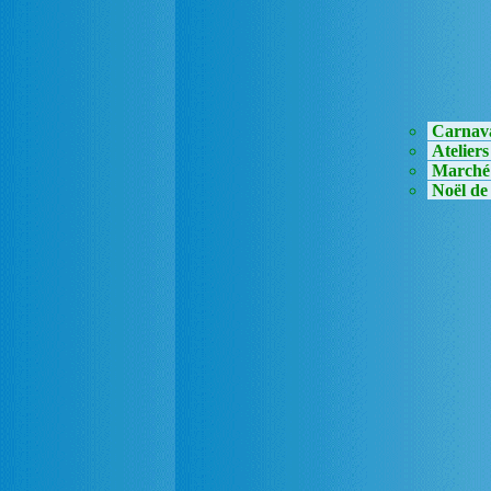
Carnav
Ateliers
Marché 
Noël de 