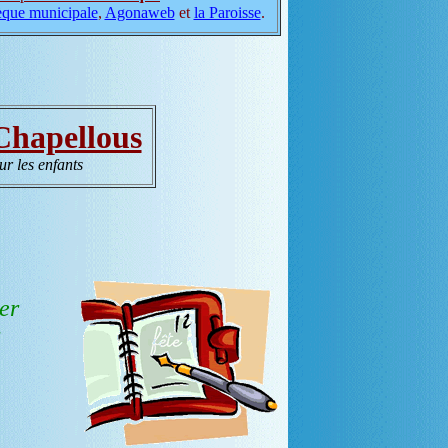
èque municipale
,
Agonaweb
et
la Paroisse
.
 Chapellous
ur les enfants
er