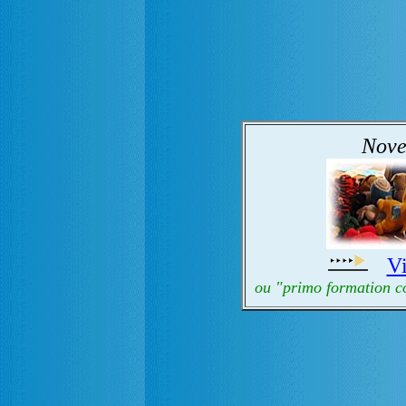
Nove
Vi
ou "primo formation co