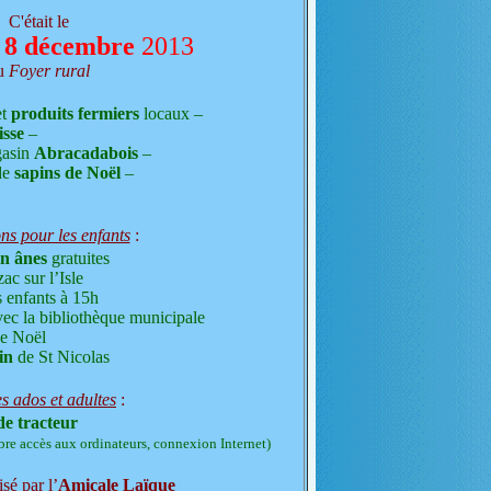
C'était le
 8 décembre
2013
u
Foyer rural
t
produits fermiers
locaux –
isse
–
gasin
Abracadabois
–
de
sapins de Noël
–
ns pour les enfants
:
n ânes
gratuites
ac sur l’Isle
 enfants à 15h
ec la bibliothèque municipale
de Noël
in
de St Nicolas
es ados et adultes
:
de tracteur
ibre accès aux ordinateurs, connexion Internet)
sé par l’
Amicale Laïque