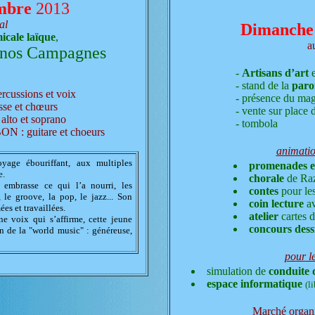
mbre
2013
al
Dimanche
cale laïque
,
a
 nos Campagnes
-
Artisans d’art
e
- stand de la
paro
ssions et voix
- présence du ma
e et chœurs
- vente sur place 
lto et soprano
- tombola
guitare et choeurs
animatio
yage ébouriffant, aux multiples
promenades e
e.
chorale
de Raz
embrasse ce qui l’a nourri, les
contes
pour les
 le groove, la pop, le jazz... Son
coin lecture
av
es et travaillées.
atelier
cartes 
e voix qui s’affirme, cette jeune
concours dess
on de la "world music" : généreuse,
pour l
simulation de
conduite 
espace informatique
(l
Marché
organi