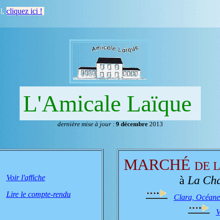
al,
cliquez ici !
L'Amicale Laïque
dernière mise à jour :
9 décembre
2013
MARCHÉ
DE 
Voir l'affiche
à
La Cha
Lire le compte-rendu
Clara, Océane 
V