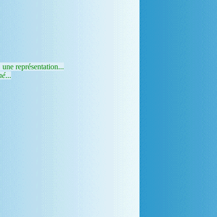
 une représentation...
né
...