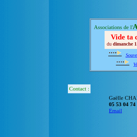
A
Associations de l'
Vide ta
du
dimanche 1
Souve
Vo
Contact :
Gaëlle CH
05 53 04 74
Email