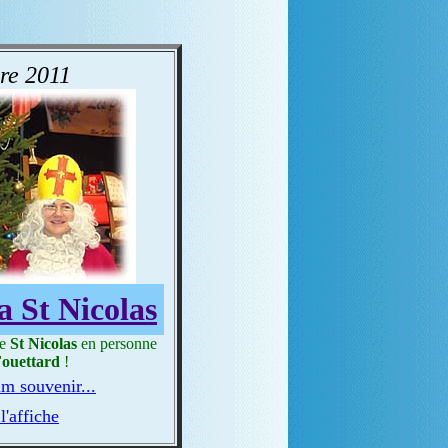
re 2011
a St Nicolas
de
St Nicolas
en personne
Fouettard
!
m souvenir...
l'affiche