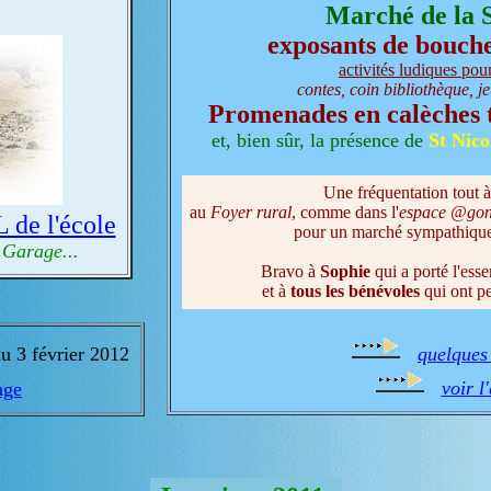
Marché de la S
exposants de bouch
activités ludiques pour
contes, coin bibliothèque, j
Promenades en calèches t
et, bien sûr, la présence de
St Nico
Une fréquentation tout à
au
Foyer rural
, comme dans l'
espace @go
de l'école
pour un marché sympathique, 
Garage...
Bravo à
Sophie
qui a porté l'esse
et à
tous les bénévoles
qui ont pe
u 3 février 2012
quelques
voir l
age