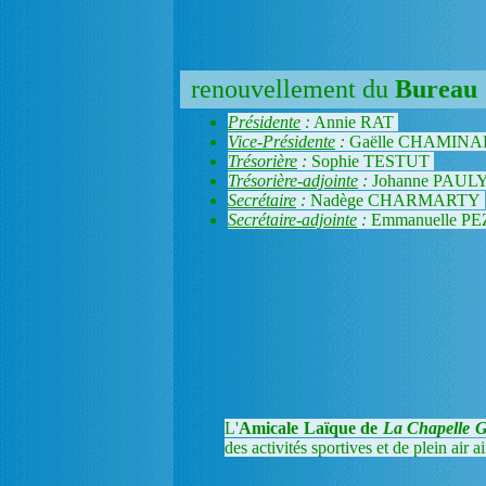
renouvellement du
Bureau 
Présidente
:
Annie RAT
Vice-Présidente
:
Gaëlle CHAMIN
Trésorière
:
Sophie TESTUT
Trésorière-adjointe
:
Johanne PAUL
Secrétaire
:
Nadège CHARMARTY
Secrétaire-adjointe
:
Emmanuelle P
L'
Amicale Laïque de
La Chapelle 
des activités sportives et de plein air ai