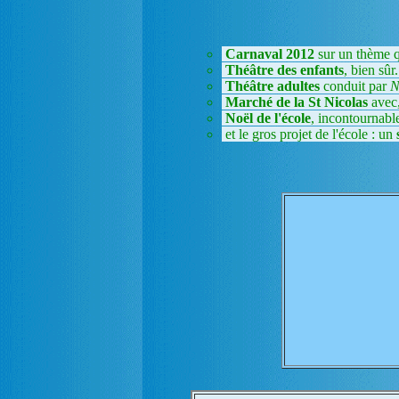
Carnaval 2012
sur un thème qu
Théâtre des enfants
, bien sûr.
Théâtre adultes
conduit par
N
Marché de la St Nicolas
avec,
Noël de l'école
, incontournable
et le gros projet de l'école : un