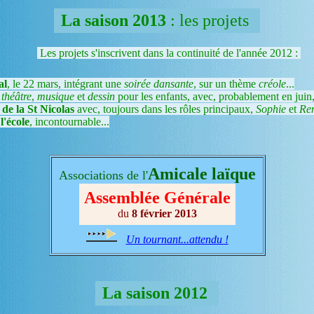
La saison 2013
: les projets
Les projets s'inscrivent dans la continuité de l'année 2012 :
al
, le 22 mars, intégrant une
soirée dansante
, sur un thème
créole
...
théâtre
,
musique
et
dessin
pour les enfants, avec, probablement en juin,
de la St Nicolas
avec, toujours dans les rôles principaux,
Sophie
et
Re
l'école
, incontournable...
Amicale laïque
Associations de l'
Assemblée Générale
du
8 février 2013
Un tournant...attendu !
La saison 2012