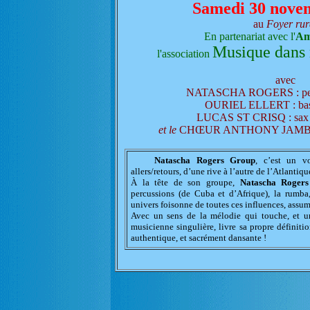
Samedi 30 nove
au
Foyer rur
En partenariat avec l'
Ami
Musique dans
l'association
avec
NATASCHA ROGERS : percu
OURIEL ELLERT : bass
LUCAS ST CRISQ : sax a
et le
CHŒUR ANTHONY JAMBON : 
Natascha Rogers Group
, c’est un vo
allers/retours, d’une rive à l’autre de l’Atlantiqu
À la tête de son groupe,
Natascha Rogers
percussions (de Cuba et d’Afrique), la rumba,
univers foisonne de toutes ces influences, assumé
Avec un sens de la mélodie qui touche, et un
musicienne singulière, livre sa propre définiti
authentique, et sacrément dansante !